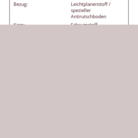
Bezug:
Leichtplanenstoff /
spezieller
Antirutschboden
Kern:
Schaumstoff -
Raumgewicht 21 kg / m3
Tragegriffe:
4 Stück - ohne Aufpreis
Besonderheiten:
Bezug frei von
Weichmachern
(phthalatfrei) - leicht
abwaschbar
DIN:
EN 12503-1 Typ 8
Herkunft:
Die aus Echtleder geschützten acht Ecken der
Weichbodenmatte sorgen für eine besonders lange
Lebensdauer. Unsere klassische Weichbodenmatte
in gelb ist vielseitig einsetzbar und bietet Sicherheit
beim Toben und Turnen. Die robuste 200 x 300 cm