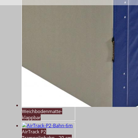
Weichbodenmatte-
klappbar
AirTrack P2
Trampolinbahn - 20 cm