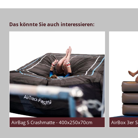
Das könnte Sie auch interessieren:
AirBag S Crashmatte - 400x250x70cm
AirBox 3er S