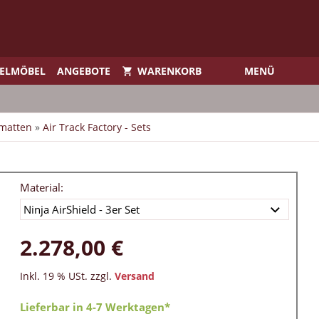
IELMÖBEL
ANGEBOTE
WARENKORB
MENÜ
nmatten
»
Air Track Factory - Sets
Material:
2.278,00 €
Inkl. 19 % USt. zzgl.
Versand
Lieferbar in 4-7 Werktagen*