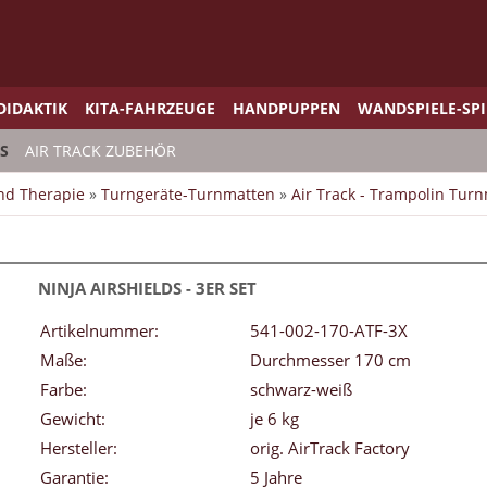
DIDAKTIK
KITA-FAHRZEUGE
HANDPUPPEN
WANDSPIELE-SP
TS
AIR TRACK ZUBEHÖR
und Therapie
»
Turngeräte-Turnmatten
»
Air Track - Trampolin Tur
NINJA AIRSHIELDS - 3ER SET
Artikelnummer:
541-002-170-ATF-3X
Maße:
Durchmesser 170 cm
Farbe:
schwarz-weiß
Gewicht:
je 6 kg
Hersteller:
orig. AirTrack Factory
Garantie:
5 Jahre