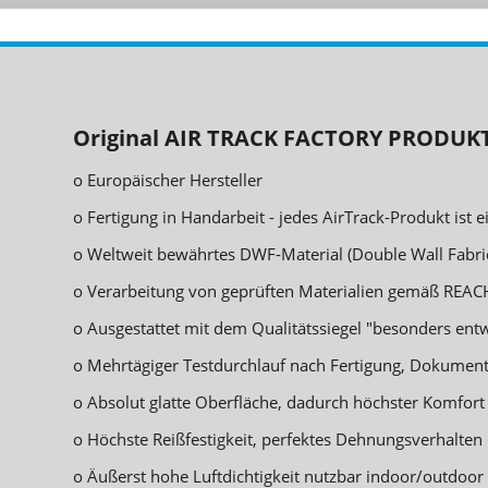
Original AIR TRACK FACTORY PRODUK
o Europäischer Hersteller
o Fertigung in Handarbeit - jedes AirTrack-Produkt ist e
o Weltweit bewährtes DWF-Material (Double Wall Fab
o Verarbeitung von geprüften Materialien gemäß REA
o Ausgestattet mit dem Qualitätssiegel "besonders ent
o Mehrtägiger Testdurchlauf nach Fertigung, Dokument
o Absolut glatte Oberfläche, dadurch höchster Komfort
o Höchste Reißfestigkeit, perfektes Dehnungsverhalten
o Äußerst hohe Luftdichtigkeit nutzbar indoor/outdoor