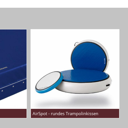
AirSpot - rundes Trampolinkissen