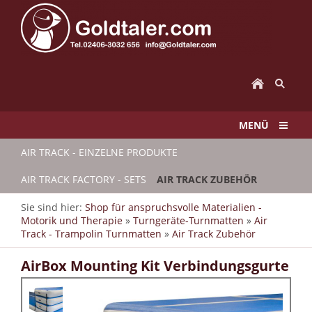
MENÜ
AIR TRACK - EINZELNE PRODUKTE
AIR TRACK FACTORY - SETS
AIR TRACK ZUBEHÖR
Sie sind hier:
Shop für anspruchsvolle Materialien -
Motorik und Therapie
»
Turngeräte-Turnmatten
»
Air
Track - Trampolin Turnmatten
»
Air Track Zubehör
AirBox Mounting Kit Verbindungsgurte