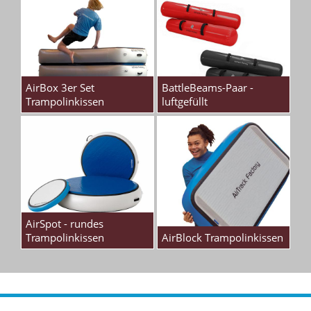
AirBox 3er Set
BattleBeams-Paar -
Trampolinkissen
luftgefüllt
AirSpot - rundes
Trampolinkissen
AirBlock Trampolinkissen