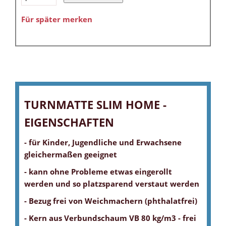
Für später merken
TURNMATTE SLIM HOME -
EIGENSCHAFTEN
- für Kinder, Jugendliche und Erwachsene
gleichermaßen geeignet
- kann ohne Probleme etwas eingerollt
werden und so platzsparend verstaut werden
- Bezug frei von Weichmachern (phthalatfrei)
- Kern aus Verbundschaum VB 80 kg/m3 - frei
TURNMATTE SLIM FÜR ZUHAUSE
TURNMATTE SLIM HOME - BEZUG
TURNMATTE SLIM HOME - ORIGINAL TURNMATTE.COM
TURNMATTE SLIM - KERN
ANTIRUTSCHBODEN MIT REISSVERSCHLUSS