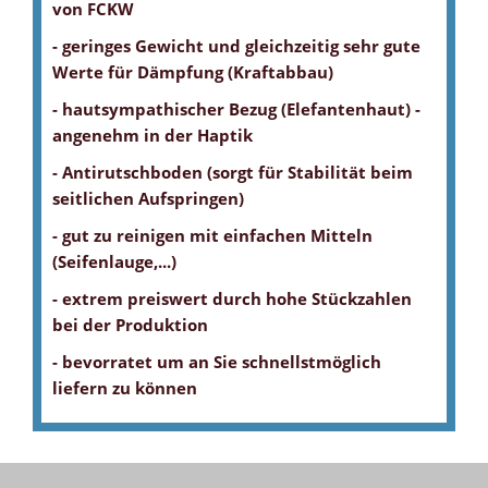
von FCKW
Die schmale Turnmatte kann ohne Probleme etwas eingerollt
Der Bezug mit leichter Struktur ist sehr robust und
Eine dünne aber robuste Turnmatte von turnmatte.com mit
Das Kermaterial besteht aus einem Verbundschaum mit einer
Durch die hohe Reibkraft sorgt der Antirutschboden für Stabilität
- geringes Gewicht und gleichzeitig sehr gute
werden und so platzsparend verstaut werden.
unempfindlich und besitzt dadurch eine lange Lebensdauer.
schneller Lieferung in nur wenigen Tagen.
höheren Dichte von 100 kg/m3, dieser sorgt für optimale
und Standfestigkeit, insbesondere beim seitlichen Aufspringen.
Werte für Dämpfung (Kraftabbau)
Kraftabbauwerte.
- hautsympathischer Bezug (Elefantenhaut) -
angenehm in der Haptik
- Antirutschboden (sorgt für Stabilität beim
seitlichen Aufspringen)
- gut zu reinigen mit einfachen Mitteln
(Seifenlauge,...)
- extrem preiswert durch hohe Stückzahlen
bei der Produktion
- bevorratet um an Sie schnellstmöglich
liefern zu können