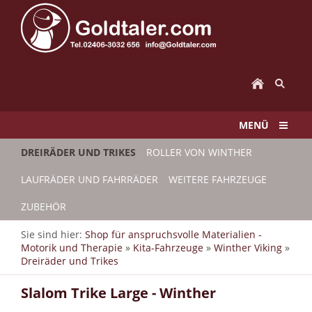
MENÜ
DREIRÄDER UND TRIKES
ROLLER VON WINTHER
LAUFRÄDER UND FAHRRÄDER
WEITERE FAHRZEUGE
ZUBEHÖR
Sie sind hier:
Shop für anspruchsvolle Materialien -
Motorik und Therapie
»
Kita-Fahrzeuge
»
Winther Viking
»
Dreiräder und Trikes
Slalom Trike Large - Winther