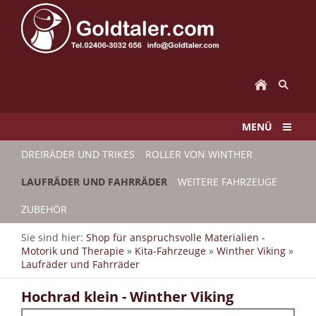
MENÜ
DREIRÄDER UND TRIKES
ROLLER VON WINTHER
LAUFRÄDER UND FAHRRÄDER
WEITERE FAHRZEUGE
ZUBEHÖR
Sie sind hier:
Shop für anspruchsvolle Materialien -
Motorik und Therapie
»
Kita-Fahrzeuge
»
Winther Viking
»
Laufräder und Fahrräder
Hochrad klein - Winther Viking