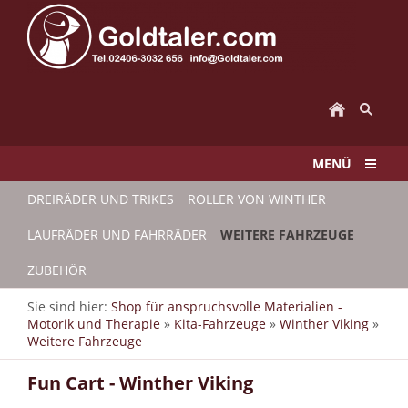
MENÜ
DREIRÄDER UND TRIKES
ROLLER VON WINTHER
LAUFRÄDER UND FAHRRÄDER
WEITERE FAHRZEUGE
ZUBEHÖR
Sie sind hier:
Shop für anspruchsvolle Materialien -
Motorik und Therapie
»
Kita-Fahrzeuge
»
Winther Viking
»
Weitere Fahrzeuge
Fun Cart - Winther Viking