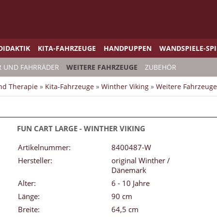
DIDAKTIK
KITA-FAHRZEUGE
HANDPUPPEN
WANDSPIELE-SP
R UND FAHRRÄDER
WEITERE FAHRZEUGE
ZUBEHÖR
und Therapie
»
Kita-Fahrzeuge
»
Winther Viking
»
Weitere Fahrzeuge
FUN CART LARGE - WINTHER VIKING
Artikelnummer:
8400487-W
Hersteller:
original Winther /
Dänemark
Alter:
6 - 10 Jahre
Länge:
90 cm
Breite:
64,5 cm