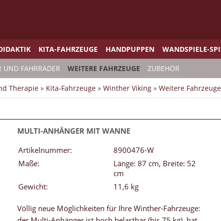
DIDAKTIK
KITA-FAHRZEUGE
HANDPUPPEN
WANDSPIELE-SP
R UND FAHRRÄDER
WEITERE FAHRZEUGE
ZUBEHÖR
und Therapie
»
Kita-Fahrzeuge
»
Winther Viking
»
Weitere Fahrzeuge
MULTI-ANHÄNGER MIT WANNE
Artikelnummer:
8900476-W
Maße:
Länge: 87 cm, Breite: 52
cm
Gewicht:
11,6 kg
Völlig neue Möglichkeiten für Ihre Winther-Fahrzeuge:
der Multi-Anhänger ist hoch belastbar (bis 75 kg), hat