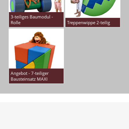
3-teiliges Baumodul -
Rolle
Treppenwippe 2-teilig
Angebot - 7-teiliger
Bausteinsatz MAXI