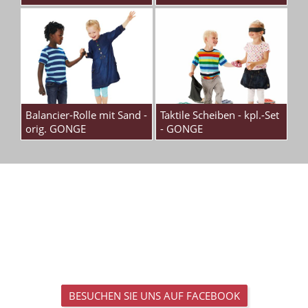
Balancier-Rolle mit Sand -
Taktile Scheiben - kpl.-Set
orig. GONGE
- GONGE
BESUCHEN SIE UNS AUF FACEBOOK