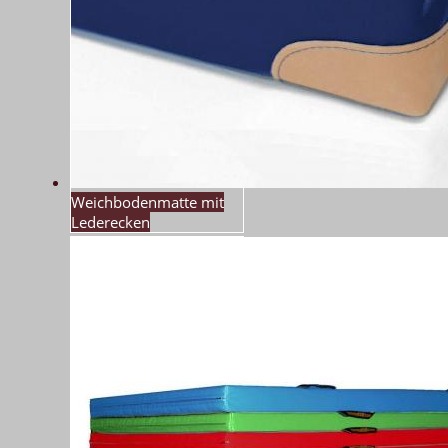
Weichbodenmatte mit
Lederecken