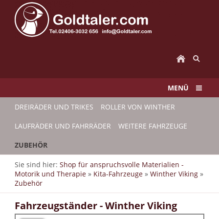
MENÜ
DREIRÄDER UND TRIKES
ROLLER VON WINTHER
LAUFRÄDER UND FAHRRÄDER
WEITERE FAHRZEUGE
ZUBEHÖR
Sie sind hier:
Shop für anspruchsvolle Materialien -
Motorik und Therapie
»
Kita-Fahrzeuge
»
Winther Viking
»
Zubehör
Fahrzeugständer - Winther Viking