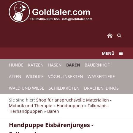
MENÜ
HUNDE
KATZEN
HASEN
BÄREN
BAUERNHOF
AFFEN
WILDLIFE
VÖGEL, INSEKTEN
WASSERTIERE
WALD UND WIESE
SCHILDKRÖTEN
DRACHEN, DINOS
Sie sind hier:
Shop für anspruchsvolle Materialien -
Motorik und Therapie
»
Handpuppen
»
Folkmanis-
Tierhandpuppen
»
Bären
Handpuppe Eisbärenjunges -