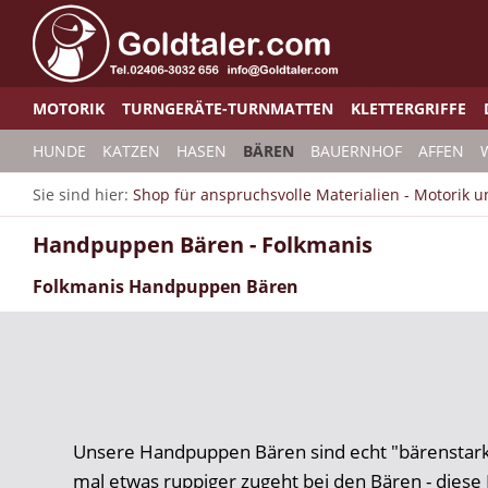
MOTORIK
TURNGERÄTE-TURNMATTEN
KLETTERGRIFFE
HUNDE
KATZEN
HASEN
BÄREN
BAUERNHOF
AFFEN
Sie sind hier:
Shop für anspruchsvolle Materialien - Motorik 
Handpuppen Bären - Folkmanis
Folkmanis Handpuppen Bären
Unsere Handpuppen Bären sind echt "bärenstar
mal etwas ruppiger zugeht bei den Bären - dies