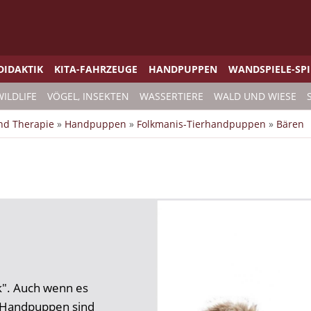
DIDAKTIK
KITA-FAHRZEUGE
HANDPUPPEN
WANDSPIELE-SP
WILDLIFE
VÖGEL, INSEKTEN
WASSERTIERE
WALD UND WIESE
und Therapie
»
Handpuppen
»
Folkmanis-Tierhandpuppen
»
Bären
k". Auch wenn es
e Handpuppen sind