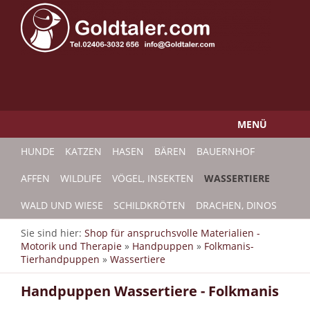
MENÜ
HUNDE
KATZEN
HASEN
BÄREN
BAUERNHOF
AFFEN
WILDLIFE
VÖGEL, INSEKTEN
WASSERTIERE
WALD UND WIESE
SCHILDKRÖTEN
DRACHEN, DINOS
Sie sind hier:
Shop für anspruchsvolle Materialien -
Motorik und Therapie
»
Handpuppen
»
Folkmanis-
Tierhandpuppen
»
Wassertiere
Handpuppen Wassertiere - Folkmanis