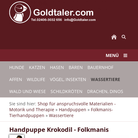
MENÜ
HUNDE
KATZEN
HASEN
BÄREN
BAUERNHOF
AFFEN
WILDLIFE
VÖGEL, INSEKTEN
WASSERTIERE
WALD UND WIESE
SCHILDKRÖTEN
DRACHEN, DINOS
Sie sind hier:
Shop für anspruchsvolle Materialien -
Motorik und Therapie
»
Handpuppen
»
Folkmanis-
Tierhandpuppen
»
Wassertiere
Handpuppe Krokodil - Folkmanis