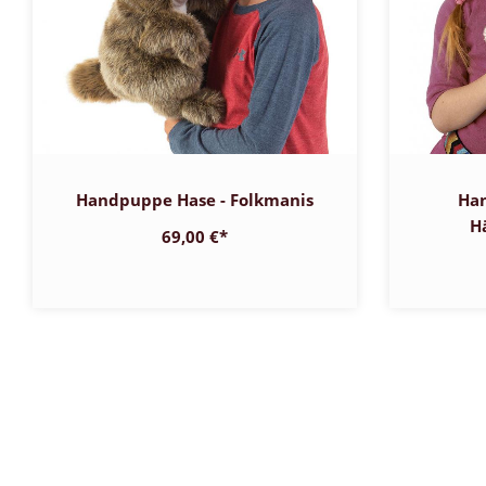
Handpuppe Hase - Folkmanis
Ha
H
69,00 €
*