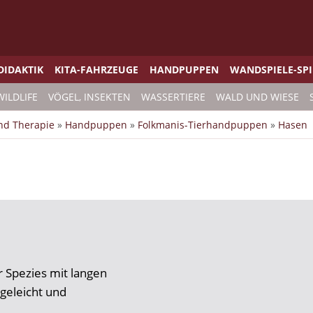
DIDAKTIK
KITA-FAHRZEUGE
HANDPUPPEN
WANDSPIELE-SP
WILDLIFE
VÖGEL, INSEKTEN
WASSERTIERE
WALD UND WIESE
und Therapie
»
Handpuppen
»
Folkmanis-Tierhandpuppen
»
Hasen
 Spezies mit langen
geleicht und