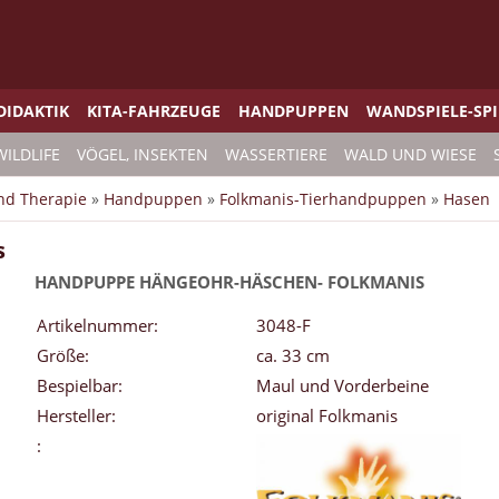
DIDAKTIK
KITA-FAHRZEUGE
HANDPUPPEN
WANDSPIELE-SP
WILDLIFE
VÖGEL, INSEKTEN
WASSERTIERE
WALD UND WIESE
und Therapie
»
Handpuppen
»
Folkmanis-Tierhandpuppen
»
Hasen
s
HANDPUPPE HÄNGEOHR-HÄSCHEN- FOLKMANIS
Artikelnummer:
3048-F
Größe:
ca. 33 cm
Bespielbar:
Maul und Vorderbeine
Hersteller:
original Folkmanis
: