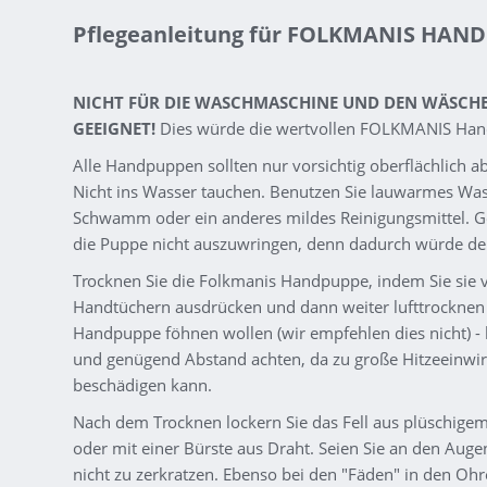
Pflegeanleitung für FOLKMANIS HAN
NICHT FÜR DIE WASCHMASCHINE UND DEN WÄSCH
GEEIGNET!
Dies würde die wertvollen FOLKMANIS Han
Alle Handpuppen sollten nur vorsichtig oberflächlich
Nicht ins Wasser tauchen. Benutzen Sie lauwarmes Wa
Schwamm oder ein anderes mildes Reinigungsmittel. Ge
die Puppe nicht auszuwringen, denn dadurch würde de
Trocknen Sie die Folkmanis Handpuppe, indem Sie sie v
Handtüchern ausdrücken und dann weiter lufttrocknen l
Handpuppe föhnen wollen (wir empfehlen dies nicht) - b
und genügend Abstand achten, da zu große Hitzeeinwir
beschädigen kann.
Nach dem Trocknen lockern Sie das Fell aus plüschigem
oder mit einer Bürste aus Draht. Seien Sie an den Auge
nicht zu zerkratzen. Ebenso bei den "Fäden" in den Oh