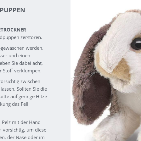
DPUPPEN
ETROCKNER
dpuppen zerstören.
 abgewaschen werden.
sser und einen
ben Sie dabei acht,
r Stoff verklumpen.
orsichtig zwischen
assen. Sollten Sie die
itte auf geringe Hitze
kung das Fell
 Pelz mit der Hand
n vorsichtig, um diese
ren, der Nase oder im