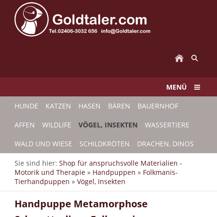
MENÜ
HUNDE
KATZEN
HASEN
BÄREN
BAUERNHOF
AFFEN
WILDLIFE
VÖGEL, INSEKTEN
WASSERTIERE
WALD UND WIESE
SCHILDKRÖTEN
DRACHEN, DINOS
Sie sind hier:
Shop für anspruchsvolle Materialien -
Motorik und Therapie
»
Handpuppen
»
Folkmanis-
Tierhandpuppen
»
Vögel, Insekten
Handpuppe Metamorphose