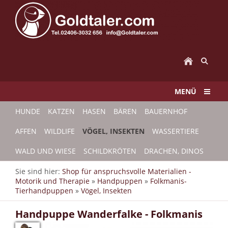
MENÜ
HUNDE
KATZEN
HASEN
BÄREN
BAUERNHOF
AFFEN
WILDLIFE
VÖGEL, INSEKTEN
WASSERTIERE
WALD UND WIESE
SCHILDKRÖTEN
DRACHEN, DINOS
Sie sind hier:
Shop für anspruchsvolle Materialien -
Motorik und Therapie
»
Handpuppen
»
Folkmanis-
Tierhandpuppen
»
Vögel, Insekten
Handpuppe Wanderfalke - Folkmanis