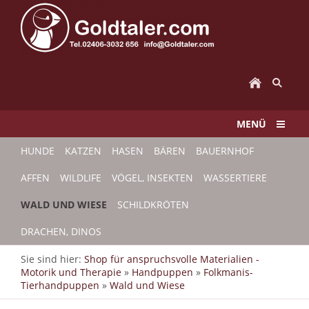
MENÜ
HUNDE
KATZEN
HASEN
BÄREN
BAUERNHOF
AFFEN
WILDLIFE
VÖGEL, INSEKTEN
WASSERTIERE
WALD UND WIESE
SCHILDKRÖTEN
DRACHEN, DINOS
Sie sind hier:
Shop für anspruchsvolle Materialien -
Motorik und Therapie
»
Handpuppen
»
Folkmanis-
Tierhandpuppen
»
Wald und Wiese