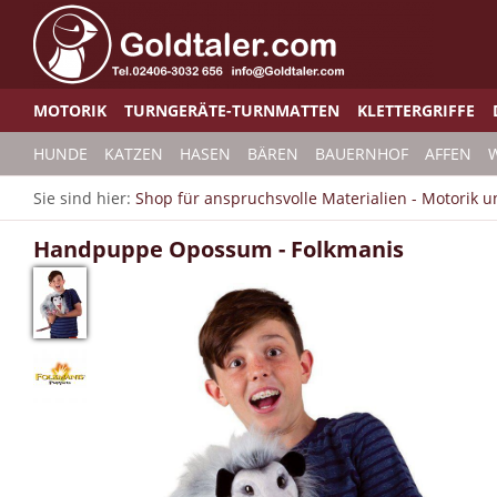
MOTORIK
TURNGERÄTE-TURNMATTEN
KLETTERGRIFFE
HUNDE
KATZEN
HASEN
BÄREN
BAUERNHOF
AFFEN
W
Sie sind hier:
Shop für anspruchsvolle Materialien - Motorik 
Handpuppe Opossum - Folkmanis