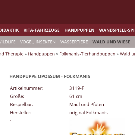
DIDAKTIK
KITA-FAHRZEUGE
HANDPUPPEN
WANDSPIELE-SP
ILDLIFE
VÖGEL, INSEKTEN
WASSERTIERE
WALD UND WIESE
und Therapie
»
Handpuppen
»
Folkmanis-Tierhandpuppen
»
Wald u
HANDPUPPE OPOSSUM - FOLKMANIS
Artikelnummer:
3119-F
Größe:
61 cm
Bespielbar:
Maul und Pfoten
Hersteller:
original Folkmanis
: